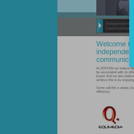
Independent
Communicatio
Welcome to
independen
communicat
At ZERTEM we believe th
be associated with no oth
brand. And we also believe
achieve this is by enjoyin
Some call this a utopia, but
efficiency.