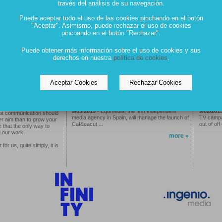
través del análisis de su navegación.
Puede aceptar todo el uso de las cookies pinchando en el botón
"Aceptar". Asimismo, puede rechazar el uso de cookies
pinchando en el botón "Rechazar".
Innovative
New
n
Solutions
Realities
Puede obtener más información sobre el uso de cookies y sus
derechos en nuestra
política de cookies
.
» HIGHLIGHTS
t
Aceptar Cookies
Rechazar Cookies
Equmedia will take over the launch of
Equmed
ion.
Café Royal in the Spanish market, which
campai
wi ...
9/03/2015
- Equmedia, the first independent
9/02/201
at communication should
media agency in Spain, will manage the launch of
TV campai
er aim than to grow your
Caf&eacut ...
out of off
 that the only way to
g our work.
more »
 for us, quite simply, it is