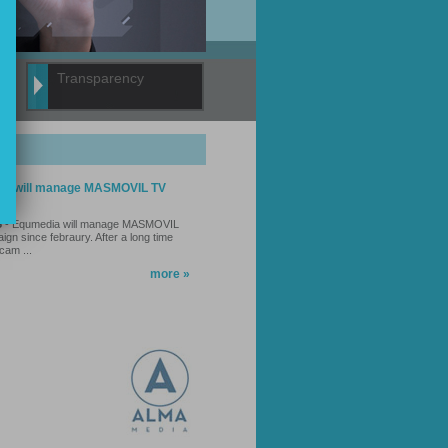
Transparency
ia will manage MASMOVIL TV
gn
5
- Equmedia will manage MASMOVIL
gn since febraury. After a long time
 cam ...
more »